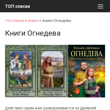
Перейти
ТОП списки
к
содержимому
Топ списки
»
Книги
»
Книги Огнедева
Книги Огнедева
Действие серии книг разворачивается на Древней