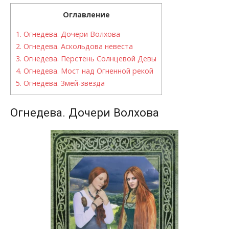
Оглавление
1.
Огнедева. Дочери Волхова
2.
Огнедева. Аскольдова невеста
3.
Огнедева. Перстень Солнцевой Девы
4.
Огнедева. Мост над Огненной рекой
5.
Огнедева. Змей-звезда
Огнедева. Дочери Волхова