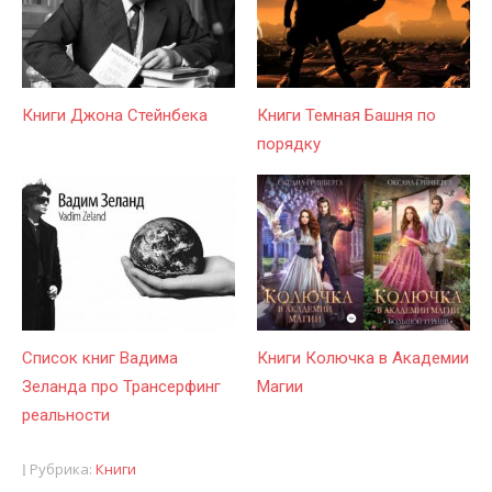
Книги Джона Стейнбека
Книги Темная Башня по
порядку
Список книг Вадима
Книги Колючка в Академии
Зеланда про Трансерфинг
Магии
реальности
Рубрика:
Книги