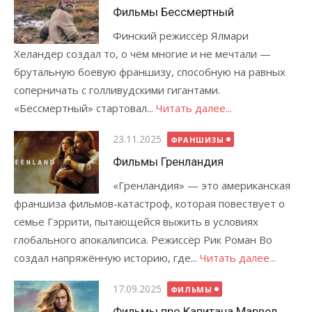
Фильмы Бессмертный
Финский режиссёр Ялмари
Хеландер создал то, о чём многие и не мечтали —
брутальную боевую франшизу, способную на равных
соперничать с голливудскими гигантами.
«Бессмертный» стартовал...
Читать далее...
Опубликовано
23.11.2025
ФРАНШИЗЫ
Фильмы Гренландия
«Гренландия» — это американская
франшиза фильмов-катастроф, которая повествует о
семье Гэррити, пытающейся выжить в условиях
глобального апокалипсиса. Режиссёр Рик Роман Во
создал напряжённую историю, где...
Читать далее...
Опубликовано
17.09.2025
ФИЛЬМЫ
Фильмы про Капитана Марвел