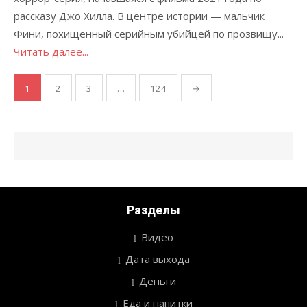
рассказу Джо Хилла. В центре истории — мальчик
Фини, похищенный серийным убийцей по прозвищу...
Читать далее...
1
2
3
…
124
→
Пагинация
записей
Разделы
Видео
Дата выхода
Деньги
Еда и напитки