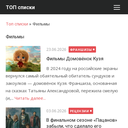
Перейти
ТОП списки
к
содержимому
Топ списки
»
Фильмы
Фильмы
Опубликовано
23.06.2026
ФРАНШИЗЫ
Фильмы Домовёнок Кузя
В 2024 году на российские экраны
вернулся самый обаятельный обитатель сундуков и
закоулков — домовёнок Кузя. Франшиза, основанная
на сказках Татьяны Александровой, пережила смелую
(и,...
Читать далее...
Опубликовано
03.06.2026
РЕЦЕНЗИИ
В финальном сезоне «Пацанов»
забыли, что сделало его