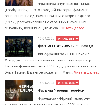
Франшиза «Чумовая пятница»
(Freaky Friday) — это комедийная серия фильмов,
основанная на одноимённой книге Мэри Роджерс
(1972), рассказывающая о странных и смешных
ситуациях, возникающих из-за...
Читать далее...
Опубликовано
13.09.2025
ФРАНШИЗЫ
Фильмы Пять ночей с Фредди
Кинофраншиза «Пять ночей с
Фредди» основана на популярной серии видеоигр.
Первый фильм вышел в 2023 году, режиссером стала
Эмма Тамми. В центре сюжета — Майк...
Читать далее...
Опубликовано
13.09.2025
ФРАНШИЗЫ
Фильмы Черный телефон
Франшиза «Чёрный телефон» —
хоррор-серия, начавшаяся с фильма 2021 года по