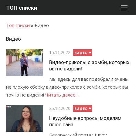
Перейти
ТОП списки
к
содержимому
Топ списки
»
Видео
Видео
Опубликовано
15.11.2022
ВИДЕО
Видео-приколы с зомби, которых
вы не видели!
Мы здесь для вас подобрали очень
не плохую сборку видео-приколов с зомби, которых вы
точно не видели!
Читать далее...
Опубликовано
25.12.2020
ВИДЕО
Неудобные вопросы моделям
плюс сайз
Белорусский портал tut.by