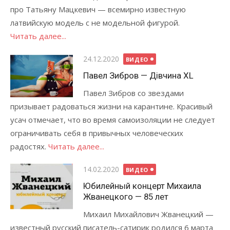
про Татьяну Мацкевич — всемирно известную
латвийскую модель с не модельной фигурой.
Читать далее...
Опубликовано
24.12.2020
ВИДЕО
Павел Зибров — Дівчина XL
Павел Зибров со звездами
призывает радоваться жизни на карантине. Красивый
усач отмечает, что во время самоизоляции не следует
ограничивать себя в привычных человеческих
радостях.
Читать далее...
Опубликовано
14.02.2020
ВИДЕО
Юбилейный концерт Михаила
Жванецкого — 85 лет
Михаил Михайлович Жванецкий —
известный русский писатель-сатирик родился 6 марта