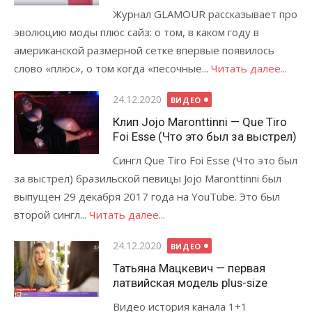
Журнал GLAMOUR рассказывает про
эволюцию моды плюс сайз: о том, в каком году в
американской размерной сетке впервые появилось
слово «плюс», о том когда «песочные...
Читать далее...
Опубликовано
24.12.2020
ВИДЕО
Клип Jojo Maronttinni — Que Tiro
Foi Esse (Что это был за выстрел)
Сингл Que Tiro Foi Esse (Что это был
за выстрел) бразильской певицы Jojo Maronttinni был
выпущен 29 декабря 2017 года на YouTube. Это был
второй сингл...
Читать далее...
Опубликовано
24.12.2020
ВИДЕО
Татьяна Мацкевич — первая
латвийская модель plus-size
Видео история канала 1+1