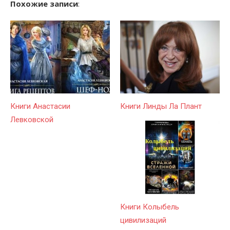
Похожие записи
:
Книги Анастасии
Книги Линды Ла Плант
Левковской
Книги Колыбель
цивилизаций