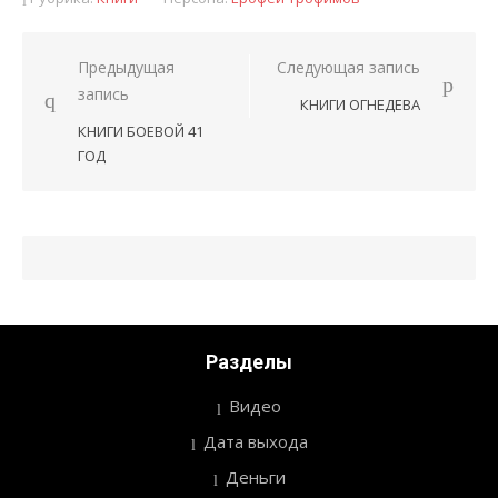
Предыдущая
Следующая запись
Навигация
запись
КНИГИ ОГНЕДЕВА
по
КНИГИ БОЕВОЙ 41
записям
ГОД
Разделы
Видео
Дата выхода
Деньги