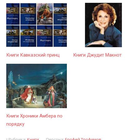
Книги Кавказский принц
Книги Джудит Макнот
Книги Хроники Амбера по
порядку
Рубрика:
Книги
Персона:
Ерофей Трофимов