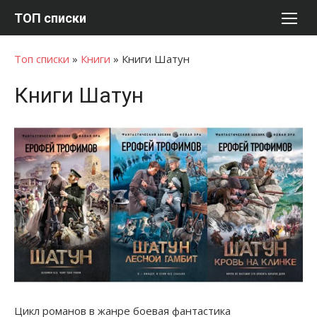
Перейти
ТОП списки
к
содержимому
Топ списки
»
Книги
»
Книги Шатун
Книги Шатун
Цикл романов в жанре боевая фантастика