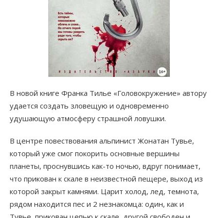
В новой книге Франка Тилье «Головокружение» автору
удается создать зловещую и одновременно
удушающую атмосферу страшной ловушки.
В центре повествования альпинист Жонатан Тувье,
который уже смог покорить основные вершины
планеты, проснувшись как-то ночью, вдруг понимает,
что прикован к скале в неизвестной пещере, выход из
которой закрыт камнями. Царит холод, лед, темнота,
рядом находится пес и 2 незнакомца: один, как и
Тувье, прикован цепью к скале, другой свободен и