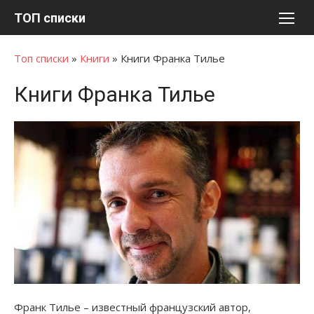
Перейти
ТОП списки
к
содержимому
Топ списки
»
Книги
»
Книги Франка Тилье
Книги Франка Тилье
Франк Тилье – известный французский автор,