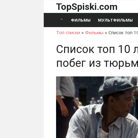
Перейти
TopSpiski.com
к
содержимому
ФИЛЬМЫ
МУЛЬТФИЛЬМЫ
Топ списки
»
Фильмы
»
Список топ 
Список топ 10
побег из тюрь