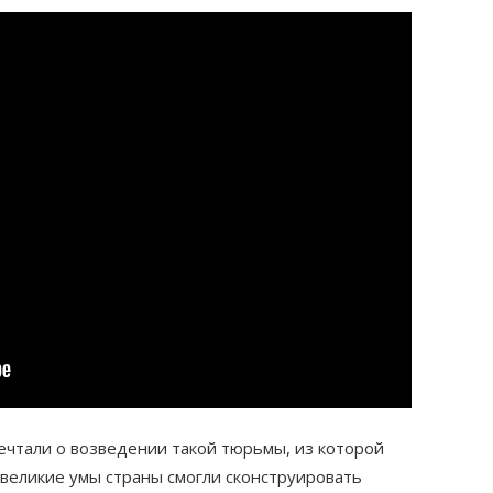
ечтали о возведении такой тюрьмы, из которой
великие умы страны смогли сконструировать