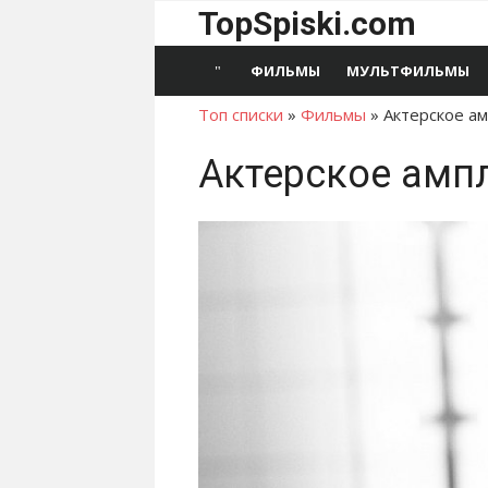
Перейти
TopSpiski.com
к
содержимому
ФИЛЬМЫ
МУЛЬТФИЛЬМЫ
Топ списки
»
Фильмы
»
Актерское а
Актерское амп