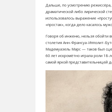
Дальше, по усмотрению режиссёра, 
драматической либо лирической стез
использовалось выражение «простуш
«простак», когда дело касалось муж
Говоря об инженю, нельзя обойти 
столетия Анн-Франсуа-Ипполит-Бут
Мадемуазель Марс — таков был сце
60 лет искромётно играла роли 18-л
самой яркой представительницей да