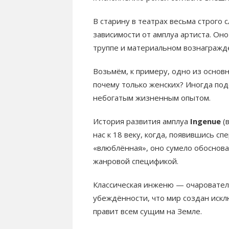
В старину в театрах весьма строго 
зависимости от амплуа артиста. Он
труппе и материальном вознагражден
Возьмём, к примеру, одно из основ
почему только женских? Иногда по
небогатым жизненным опытом.
История развития амплуа
Ingenue
(в
нас к 18 веку, когда, появившись с
«влюблённая», оно сумело обоснова
жанровой спецификой.
Классическая инженю — очаровател
убеждённости, что мир создан искл
правит всем сущим на Земле.