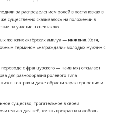
следили за распределением ролей в постановках в
о же существенно сказывалось на положении в
ии за участие в спектаклях.
ных женских актёрских амплуа —
инженю
. Хотя,
добным термином «награждали» молодых мужчин с
 переводе с французского — наивная) отсылает
перва для разнообразия ролевого типа
ться в театрах и даже обрасти характерностью и
ьное существо, трогательное в своей
ючительно для неё, жизнь прекрасна и любовь