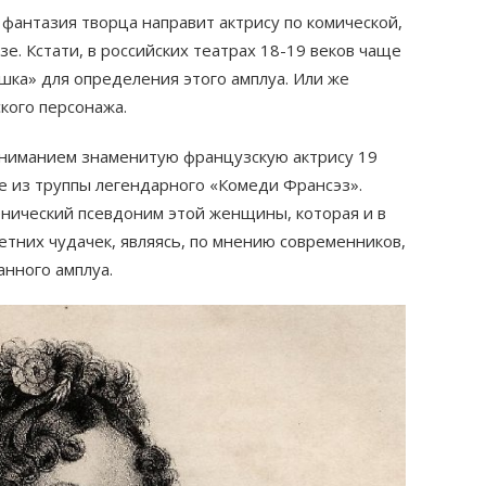
фантазия творца направит актрису по комической,
е. Кстати, в российских театрах 18-19 веков чаще
ка» для определения этого амплуа. Или же
ского персонажа.
вниманием знаменитую французскую актрису 19
е из труппы легендарного «Комеди Франсэз».
нический псевдоним этой женщины, которая и в
етних чудачек, являясь, по мнению современников,
нного амплуа.