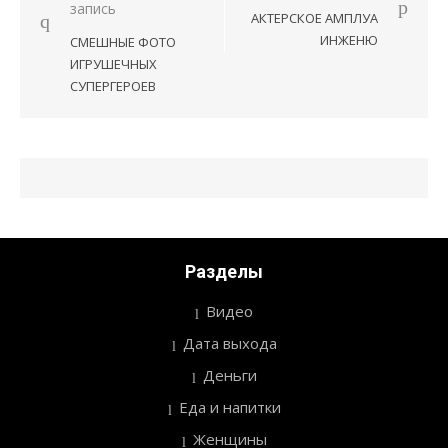
Навигация
запись
АКТЕРСКОЕ АМПЛУА
по
ИНЖЕНЮ
СМЕШНЫЕ ФОТО
записям
ИГРУШЕЧНЫХ
СУПЕРГЕРОЕВ
Разделы
Видео
Дата выхода
Деньги
Еда и напитки
Женщины