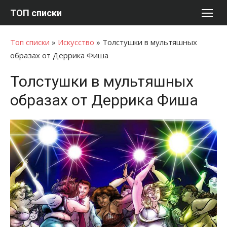
Перейти
ТОП списки
к
содержимому
Топ списки
»
Искусство
»
Толстушки в мультяшных
образах от Деррика Фиша
Толстушки в мультяшных
образах от Деррика Фиша