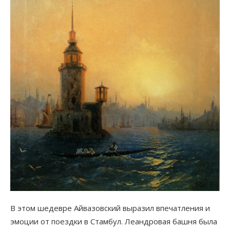
В этом шедевре Айвазовский выразил впечатления и
эмоции от поездки в Стамбул. Леандровая башня была