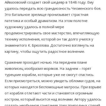
Айвазовский создает свой шедевр в 1848 году. Ему
удалось передать всю грандиозность Чесменского боя.
Это батальное зрелище пронизывает страстная
патетика и особый драматизм. На этом полотне
художнику удалось в полной мере
продемонстрировать свое мастерство, впечатляющую
технику исполнения, которой он так долго учился у
знаменитого К. Брюллова. Достаточно взглянуть на
картину, чтобы ощутить радостное волнение.
Сражение проходит ночью. На переднем плане
живописец изобразил моряков. На заднем – горят
турецкие корабли, которые уже не смогут спастись.
Если присмотреться, можно увидеть обломки судов, на
которых находятся беспомощные матросы. При взрыве
от корабля отлетают части и становятся огромным
костром, который высится над волнами. Автору удалось
создать необычное сочетание трех природных стихий.