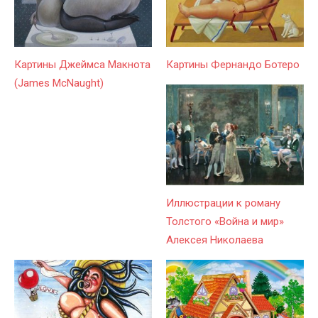
Картины Джеймса Макнота
Картины Фернандо Ботеро
(James McNaught)
Иллюстрации к роману
Толстого «Война и мир»
Алексея Николаева