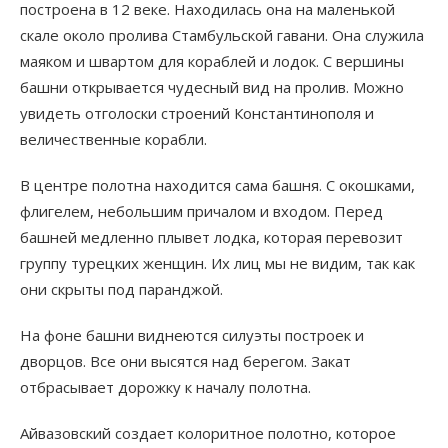
построена в 12 веке. Находилась она на маленькой
скале около пролива Стамбульской гавани. Она служила
маяком и швартом для кораблей и лодок. С вершины
башни открывается чудесный вид на пролив. Можно
увидеть отголоски строений Константинополя и
величественные корабли.
В центре полотна находится сама башня. С окошками,
флигелем, небольшим причалом и входом. Перед
башней медленно плывет лодка, которая перевозит
группу турецких женщин. Их лиц мы не видим, так как
они скрыты под паранджой.
На фоне башни виднеются силуэты построек и
дворцов. Все они высятся над берегом. Закат
отбрасывает дорожку к началу полотна.
Айвазовский создает колоритное полотно, которое