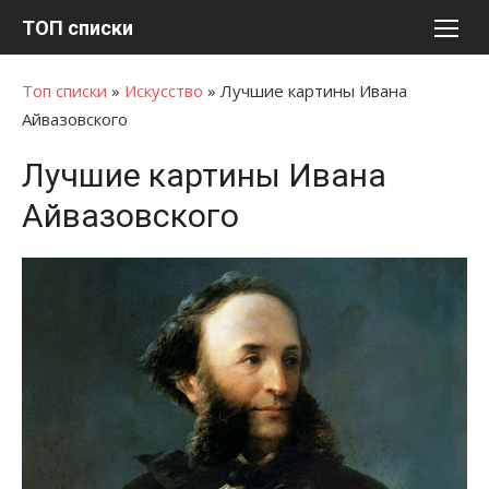
Перейти
ТОП списки
к
содержимому
Топ списки
»
Искусство
»
Лучшие картины Ивана
Айвазовского
Лучшие картины Ивана
Айвазовского