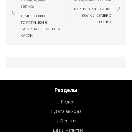
Навигация
запись
КАРТИНКИ К СКАЗКЕ
по
ВОЛК И СЕМЕРО
ТЕМНОКОЖИЕ
записям
КОЗЛЯТ
ТОЛСТУШКИ В
КАРТИНАХ ОГАСТИНА
КАССИ
Разделы
Видео
Дата выхода
Деньги
Еда и напитки