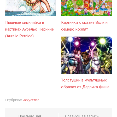
Пышные сицилийки в
Картинки к сказке Волк и
картинах Аурельо Перниче
семеро козлят
(Aurelio Pernice)
Толстушки в мультяшных
образах от Деррика Фиша
Рубрика:
Искусство
Предыдущая
Следующая запись