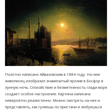
Полотно написано Айвазовским в 1884 году. На нем
живописец изобразил знаменитый пролив в Босфор в
лунную ночь. Спокойствие и безмятежность глади моря
создает особое настроение. Картина написана
невероятно реалистично. Можно смотреть на нее и
представлять, как гуляешь по пристани и любуешься