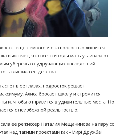
новость: еще немного и она полностью лишится
ка выясняет, что все эти годы мать утаивала от
амым уберечь от удручающих последствий.
что та лишила ее детства.
огаснет в ее глазах, подросток решает
максимуму. Алиса бросает школу и стремится
ньги, чтобы отправится в удивительные места. Но
вается с неизбежной реальностью.
сала ее режиссер Наталия Мещанинова на пару со
ал над такими проектами как «Мир! Дружба!