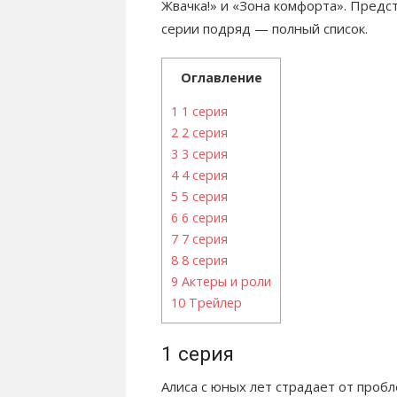
Жвачка!» и «Зона комфорта». Предс
серии подряд — полный список.
Оглавление
1
1 серия
2
2 серия
3
3 серия
4
4 серия
5
5 серия
6
6 серия
7
7 серия
8
8 серия
9
Актеры и роли
10
Трейлер
1 серия
Алиса с юных лет страдает от пробл