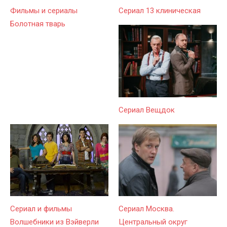
Фильмы и сериалы
Сериал 13 клиническая
Болотная тварь
Сериал Вещдок
Сериал и фильмы
Сериал Москва.
Волшебники из Вэйверли
Центральный округ