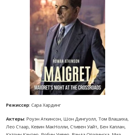
Режиссер
: Сара Хардинг
Актеры
: Роуэн Аткинсон, Шон Дингуолл, Том Влашиха,
Лео Стаар, Кевин МакНолли, Стивен Уайт, Бен Каплан,
Кэтрин Кантер, Робин Уивер, Ванда Опалинска, Миа