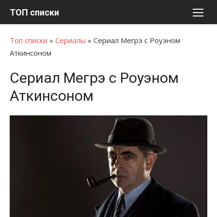
Перейти
ТОП списки
к
содержимому
Топ списки
»
Сериалы
»
Сериал Мегрэ с Роуэном
Аткинсоном
Сериал Мегрэ с Роуэном
Аткинсоном