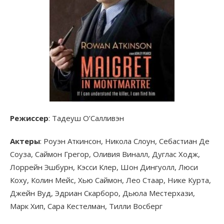
Режиссер
: Тадеуш О’Салливэн
Актеры
: Роуэн Аткинсон, Никола Слоун, Себастиан Де
Соуза, Саймон Грегор, Оливия Виналл, Дуглас Ходж,
Лоррейн Эшбурн, Кэсси Клер, Шон Дингуолл, Люси
Коху, Колин Мейс, Хью Саймон, Лео Стаар, Нике Курта,
Джейн Вуд, Эдриан Скарборо, Дьюла Местерхази,
Марк Хип, Сара Кестелман, Тилли Восберг