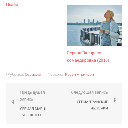
Плэйс
Сериал Экспресс-
командировка (2016)
Рубрика:
Сериалы
Персона:
Роуэн Аткинсон
Предыдущая
Следующая запись
Навигация
запись
СЕРИАЛ РАЙСКИЕ
по
ЯБЛОЧКИ
СЕРИАЛ МАРШ
записям
ТУРЕЦКОГО