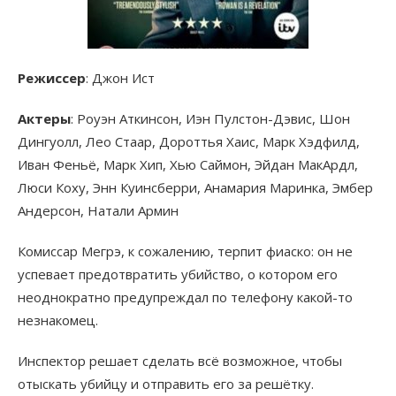
Режиссер
: Джон Ист
Актеры
: Роуэн Аткинсон, Иэн Пулстон-Дэвис, Шон
Дингуолл, Лео Стаар, Дороттья Хаис, Марк Хэдфилд,
Иван Феньё, Марк Хип, Хью Саймон, Эйдан МакАрдл,
Люси Коху, Энн Куинсберри, Анамария Маринка, Эмбер
Андерсон, Натали Армин
Комиссар Мегрэ, к сожалению, терпит фиаско: он не
успевает предотвратить убийство, о котором его
неоднократно предупреждал по телефону какой-то
незнакомец.
Инспектор решает сделать всё возможное, чтобы
отыскать убийцу и отправить его за решётку.