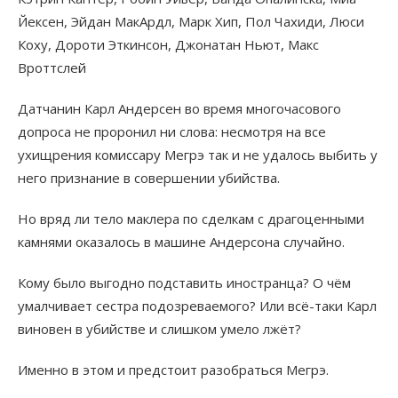
Йексен, Эйдан МакАрдл, Марк Хип, Пол Чахиди, Люси
Коху, Дороти Эткинсон, Джонатан Ньют, Макс
Вроттслей
Датчанин Карл Андерсен во время многочасового
допроса не проронил ни слова: несмотря на все
ухищрения комиссару Мегрэ так и не удалось выбить у
него признание в совершении убийства.
Но вряд ли тело маклера по сделкам с драгоценными
камнями оказалось в машине Андерсона случайно.
Кому было выгодно подставить иностранца? О чём
умалчивает сестра подозреваемого? Или всё-таки Карл
виновен в убийстве и слишком умело лжёт?
Именно в этом и предстоит разобраться Мегрэ.