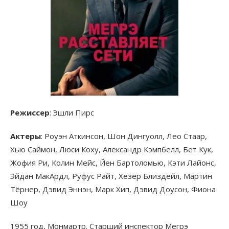
Режиссер
: Эшли Пирс
Актеры
: Роуэн Аткинсон, Шон Дингуолл, Лео Стаар,
Хью Саймон, Люси Коху, Александр Кэмпбелл, Бет Кук,
Жофия Ри, Колин Мейс, Йен Бартоломью, Кэти Лайонс,
Эйдан МакАрдл, Руфус Райт, Хезер Близдейл, Мартин
Тёрнер, Дэвид Эннэн, Марк Хип, Дэвид Доусон, Фиона
Шоу
1955 год, Монмартр. Старший инспектор Мегрэ