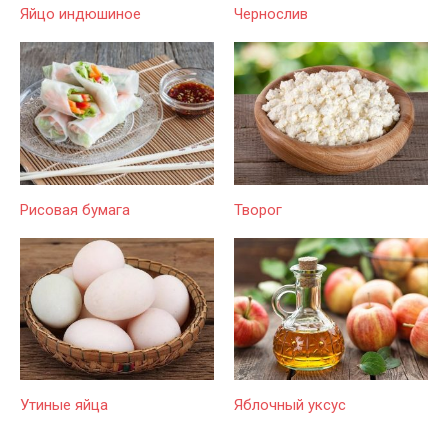
Яйцо индюшиное
Чернослив
Рисовая бумага
Творог
Утиные яйца
Яблочный уксус