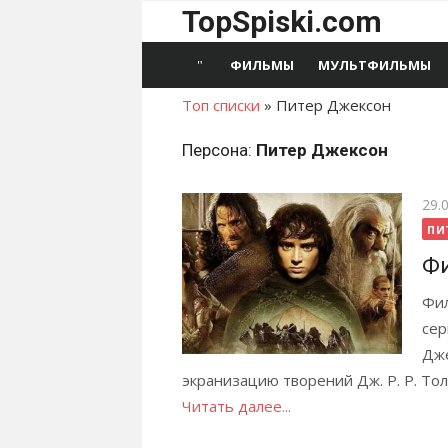
Перейти
TopSpiski.com
к
содержимому
ФИЛЬМЫ
МУЛЬТФИЛЬМЫ
Топ списки
»
Питер Джексон
Персона:
Питер Джексон
Опу
29.
ПИ
Фи
Фил
сер
Дже
экранизацию творений Дж. Р. Р. Тол
Читать далее...