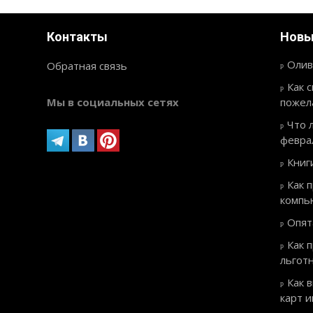
Контакты
Новы
Олив
Обратная связь
Как 
Мы в социальных сетях
пожел
Что 
февра
Книг
Как 
компь
Опят
Как 
льгот
Как 
карт 