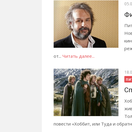
Опу
05.
Ф
Пит
Нов
кин
реж
от...
Читать далее...
Опу
18.
ПИ
Сп
Хоб
жив
Тол
повести «Хоббит, или Туда и обратн