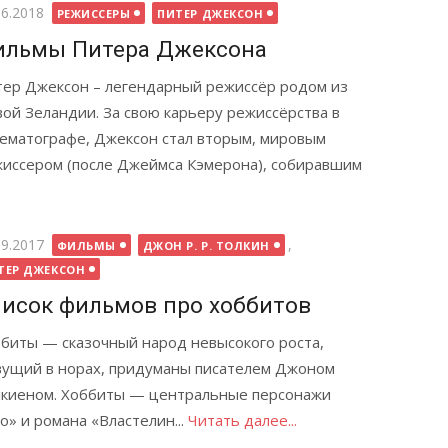
бликовано
06.2018
РЕЖИССЕРЫ
ПИТЕР ДЖЕКСОН
ильмы Питера Джексона
ер Джексон – легендарный режиссёр родом из
ой Зеландии. За свою карьеру режиссёрства в
ематографе, Джексон стал вторым, мировым
иссером (после Джеймса Кэмерона), собиравшим
бликовано
09.2017
,
ФИЛЬМЫ
ДЖОН Р. Р. ТОЛКИН
ТЕР ДЖЕКСОН
исок фильмов про хоббитов
биты — сказочный народ невысокого роста,
ущий в норах, придуманы писателем Джоном
киеном. Хоббиты — центральные персонажи
о» и романа «Властелин...
Читать далее...