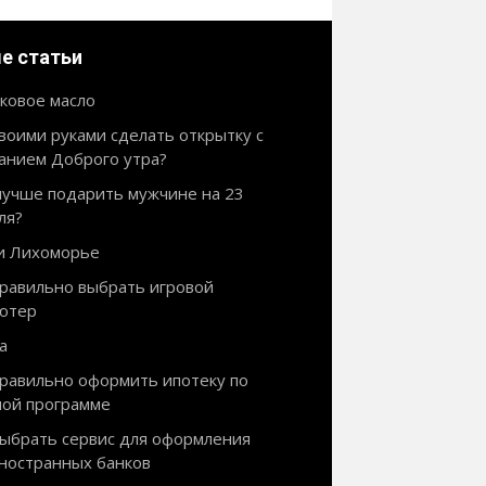
е статьи
ковое масло
своими руками сделать открытку с
анием Доброго утра?
лучше подарить мужчине на 23
ля?
и Лихоморье
правильно выбрать игровой
ютер
а
правильно оформить ипотеку по
ной программе
выбрать сервис для оформления
иностранных банков