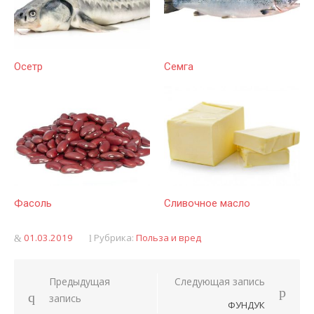
Осетр
Семга
Фасоль
Сливочное масло
Опубликовано
01.03.2019
Рубрика:
Польза и вред
Предыдущая
Следующая запись
Навигация
запись
ФУНДУК