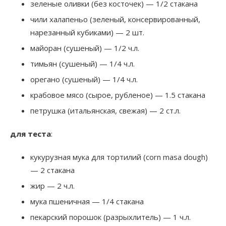
зеленые оливки (без косточек) — 1/2 стакана
чили халапеньо (зеленый, консервированный,
нарезанный кубиками) — 2 шт.
майоран (сушеный) — 1/2 ч.л.
тимьян (сушеный) — 1/4 ч.л.
орегано (сушеный) — 1/4 ч.л.
крабовое мясо (сырое, рубленое) — 1.5 стакана
петрушка (итальянская, свежая) — 2 ст.л.
для теста
:
кукурузная мука для тортилий (corn masa dough)
— 2 стакана
жир — 2 ч.л.
мука пшеничная — 1/4 стакана
пекарский порошок (разрыхлитель) — 1 ч.л.