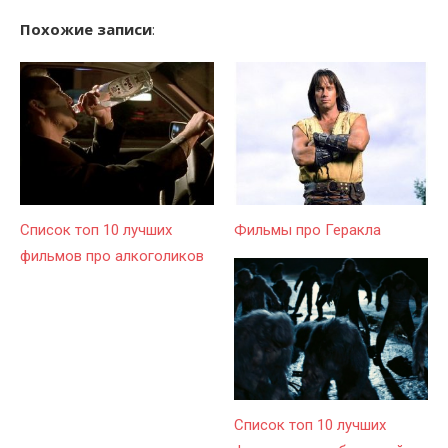
Похожие записи
:
Список топ 10 лучших
Фильмы про Геракла
фильмов про алкоголиков
Список топ 10 лучших