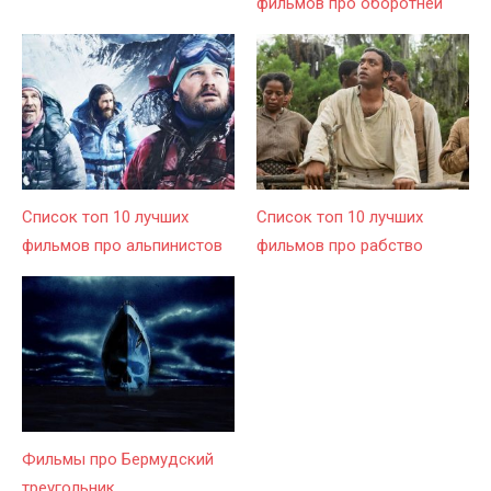
фильмов про оборотней
Список топ 10 лучших
Список топ 10 лучших
фильмов про альпинистов
фильмов про рабство
Фильмы про Бермудский
треугольник