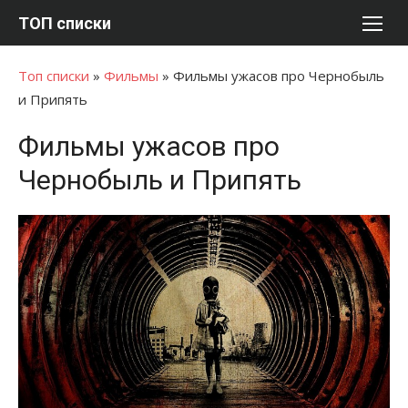
Перейти
ТОП списки
к
содержимому
Топ списки
»
Фильмы
»
Фильмы ужасов про Чернобыль
и Припять
Фильмы ужасов про
Чернобыль и Припять