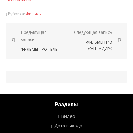
Рубрика:
Фильмы
Предыдущая
Следующая запись
Навигация
запись
ФИЛЬМЫ ПРО
по
ЖАННУ Д’АРК
ФИЛЬМЫ ПРО ПЕЛЕ
записям
Разделы
Видео
Дата выхода