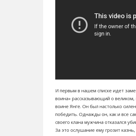
И первым в нашем списке идет зам
воина» рассказывающий о великом
воине Янге. Он был настолько силен
победить. Однажды он, как и все с
своего клана мужчина отказался уб
За это ослушание ему грозит казнь,