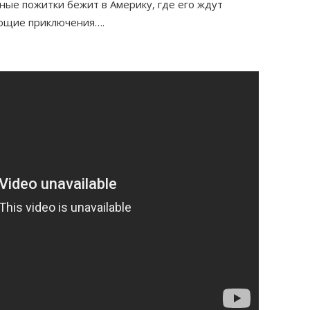
мные пожитки бежит в Америку, где его ждут
ающие приключения….