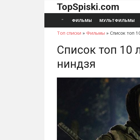
Перейти
TopSpiski.com
к
содержимому
ФИЛЬМЫ
МУЛЬТФИЛЬМЫ
Топ списки
»
Фильмы
»
Список топ 
Список топ 10
ниндзя