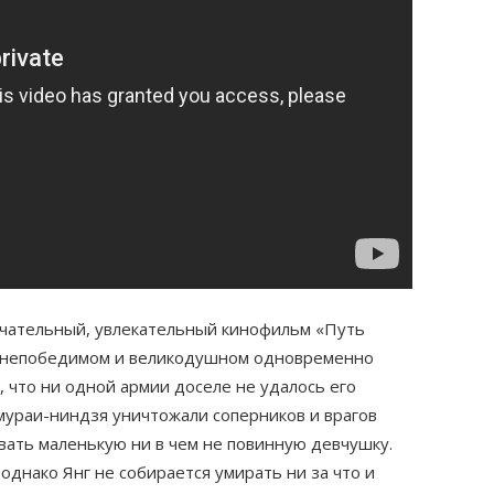
ечательный, увлекательный кинофильм «Путь
, непобедимом и великодушном одновременно
, что ни одной армии доселе не удалось его
амураи-ниндзя уничтожали соперников и врагов
ивать маленькую ни в чем не повинную девчушку.
 однако Янг не собирается умирать ни за что и