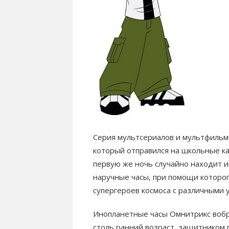
Серия мультсериалов и мультфильм
который отправился на школьные ка
первую же ночь случайно находит 
наручные часы, при помощи которог
супергероев космоса с различными
Инопланетные часы Омнитрикс вобра
столь ранний возраст, защитником 