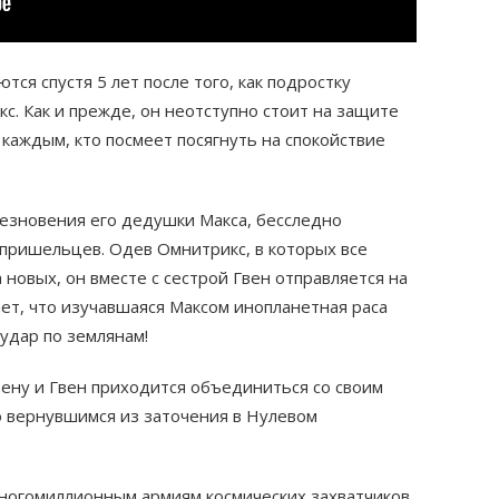
ся спустя 5 лет после того, как подростку
с. Как и прежде, он неотступно стоит на защите
 каждым, кто посмеет посягнуть на спокойствие
чезновения его дедушки Макса, бесследно
пришельцев. Одев Омнитрикс, в которых все
новых, он вместе с сестрой Гвен отправляется на
ает, что изучавшаяся Максом инопланетная раса
удар по землянам!
Бену и Гвен приходится объединиться со своим
о вернувшимся из заточения в Нулевом
многомиллионным армиям космических захватчиков,