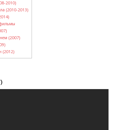
08-2010)
ла (2010-2013)
2014)
тфильмы
007)
нем (2007)
09)
 (2012)
)