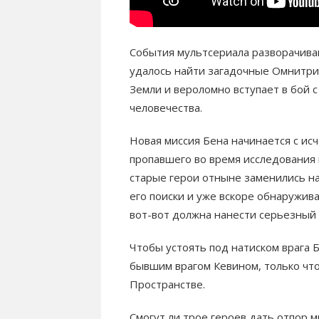
События мультсериала разворачивают
удалось найти загадочные Омнитрик
Земли и вероломно вступает в бой с
человечества.
Новая миссия Бена начинается с ис
пропавшего во время исследования 
старые герои отныне заменились на 
его поиски и уже вскоре обнаружив
вот-вот должна нанести серьезный 
Чтобы устоять под натиском врага 
бывшим врагом Кевином, только чт
Пространстве.
Смогут ли трое героев дать отпор 