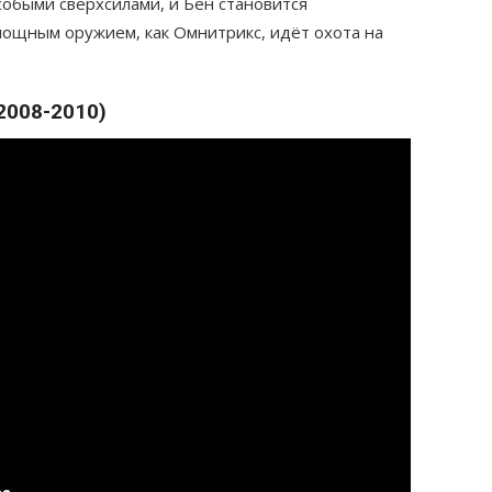
обыми сверхсилами, и Бен становится
 мощным оружием, как Омнитрикс, идёт охота на
2008-2010)