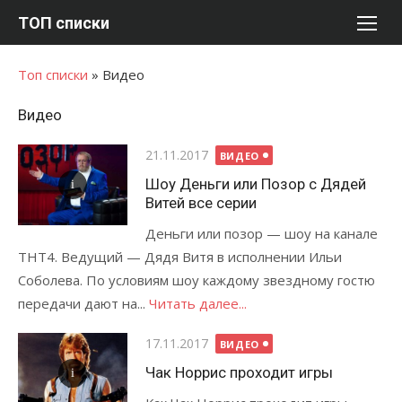
Перейти
ТОП списки
к
содержимому
Топ списки
»
Видео
Видео
Опубликовано
21.11.2017
ВИДЕО
Шоу Деньги или Позор с Дядей
Витей все серии
Деньги или позор — шоу на канале
ТНТ4. Ведущий — Дядя Витя в исполнении Ильи
Соболева. По условиям шоу каждому звездному гостю
передачи дают на...
Читать далее...
Опубликовано
17.11.2017
ВИДЕО
Чак Норрис проходит игры