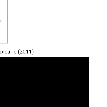
)
леане (2011)