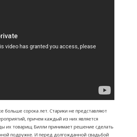
же больше сорока лет. Старики не представляют
роприятий, причем каждый из них является
ды их товарищ Билли принимает решение сделать
юной подружке. И перед долгожданной свадьбой