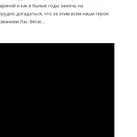
риной и как в былые годы зажечь на
рудно догадаться, что за этим всем наши герои
азванием Лас-Вегас…