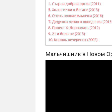
4.
Старая добрая оргия (2011)
5.
Холостячки в Вегасе (2013)
6.
Очень плохие мамочки (2016)
7.
Дедушка легкого поведения (2016
8.
Проект Х: Дорвались (2012)
9.
21 и больше (2013)
10.
Король вечеринок (2002)
Мальчишник в Новом Ор