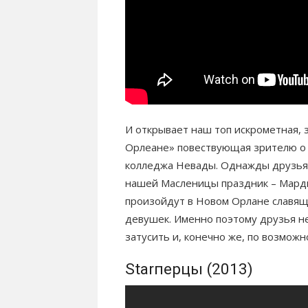
И открывает наш топ искрометная,
Орлеане» повествующая зрителю о 
колледжа Невады. Однажды друзья у
нашей Масленицы праздник – Марди
произойдут в Новом Орлане славящ
девушек. Именно поэтому друзья н
затусить и, конечно же, по возмож
Starперцы (2013)