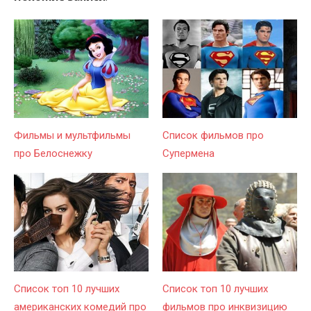
Фильмы и мультфильмы
Список фильмов про
про Белоснежку
Супермена
Список топ 10 лучших
Список топ 10 лучших
американских комедий про
фильмов про инквизицию