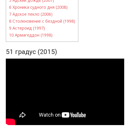
5
Адский дождь (2007)
6
Хроника судного дня (2008)
7
Адское пекло (2006)
8
Столкновение с бездной (1998)
9
Астероид (1997)
10
Армагеддон (1998)
51 градус (2015)