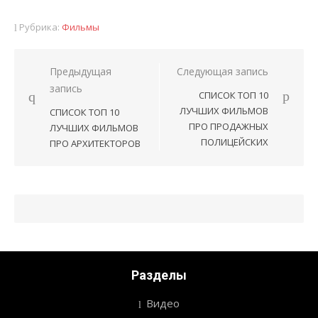
Рубрика:
Фильмы
Предыдущая
Следующая запись
Навигация
запись
СПИСОК ТОП 10
по
ЛУЧШИХ ФИЛЬМОВ
СПИСОК ТОП 10
записям
ПРО ПРОДАЖНЫХ
ЛУЧШИХ ФИЛЬМОВ
ПОЛИЦЕЙСКИХ
ПРО АРХИТЕКТОРОВ
Разделы
Видео