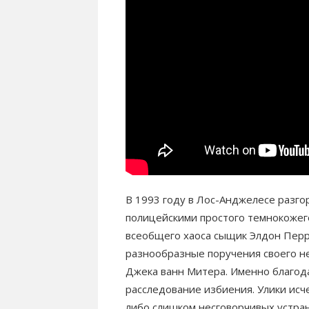
В 1993 году в Лос-Анджелесе разго
полицейскими простого темнокожег
всеобщего хаоса сыщик Элдон Перри
разнообразные поручения своего не
Джека ванн Митера. Именно благод
расследование избиения. Улики исч
либо слишком несговорчивых устра