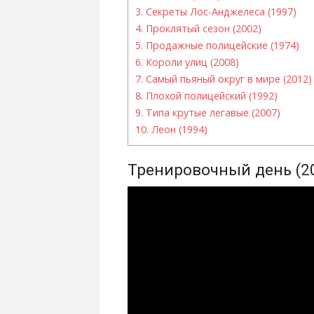
3.
Секреты Лос-Анджелеса (1997)
4.
Проклятый сезон (2002)
5.
Продажные полицейские (1974)
6.
Короли улиц (2008)
7.
Самый пьяный округ в мире (2012)
8.
Плохой полицейский (1992)
9.
Типа крутые легавые (2007)
10.
Леон (1994)
Тренировочный день (2