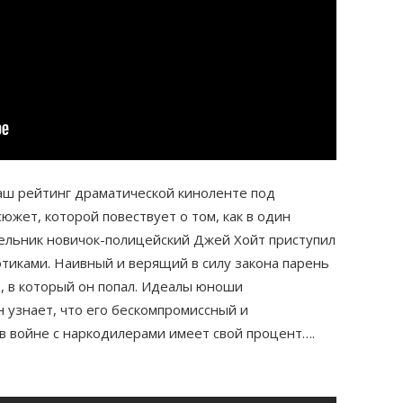
аш рейтинг драматической киноленте под
жет, которой повествует о том, как в один
дельник новичок-полицейский Джей Хойт приступил
отиками. Наивный и верящий в силу закона парень
р, в который он попал. Идеалы юноши
н узнает, что его бескомпромиссный и
в войне с наркодилерами имеет свой процент….