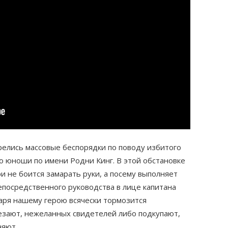
релись массовые беспорядки по поводу избитого
о юноши по имени Родни Кинг. В этой обстановке
 не боится замарать руки, а посему выполняет
посредственного руководства в лице капитана
аря нашему герою всячески тормозится
езают, нежеланных свидетелей либо подкупают,
няют….