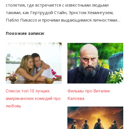
столетия, где встречается с известными людьми
такими, как Гертрудой Стайн, Эрнстом Хемингуэем,
Пабло Пикассо и прочими выдающимися личностями…
Похожие записи
:
Список топ 10 лучших
Фильмы про Виталия
американских комедий про
Калоева
любовь