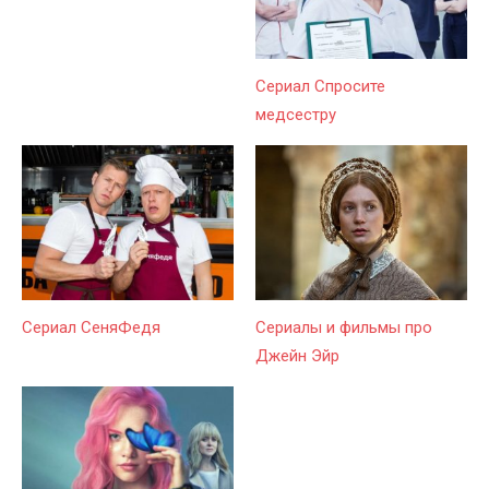
Сериал Спросите
медсестру
Сериал СеняФедя
Сериалы и фильмы про
Джейн Эйр