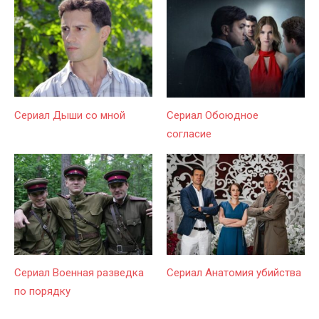
Сериал Дыши со мной
Сериал Обоюдное
согласие
Сериал Военная разведка
Сериал Анатомия убийства
по порядку