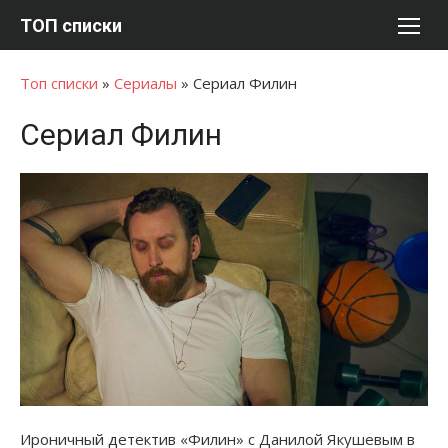
Перейти
ТОП списки
к
содержимому
Топ списки
»
Сериалы
»
Сериал Филин
Сериал Филин
Ироничный детектив «Филин» с Данилой Якушевым в