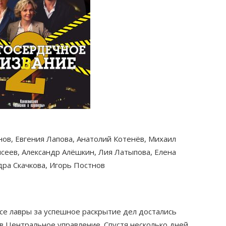
нов, Евгения Лапова, Анатолий Котенёв, Михаил
сеев, Александр Алёшкин, Лия Латыпова, Елена
ра Скачкова, Игорь Постнов
все лавры за успешное раскрытие дел достались
 в Центральное управление. Спустя несколько дней