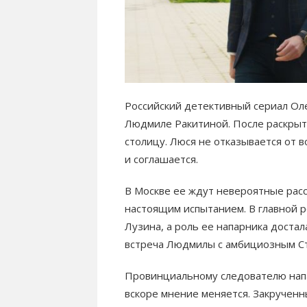
Российский детективный сериал Ол
Людмиле Ракитиной. После раскрыт
столицу. Люся не отказывается от
и соглашается.
В Москве ее ждут невероятные расс
настоящим испытанием. В главной р
Лузина, а роль ее напарника доста
встреча Людмилы с амбициозным Ст
Провинциальному следователю напа
вскоре мнение меняется. Закручен