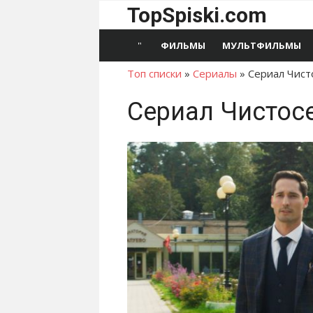
Перейти
TopSpiski.com
к
содержимому
ФИЛЬМЫ
МУЛЬТФИЛЬМЫ
Топ списки
»
Сериалы
»
Сериал Чист
Сериал Чистос