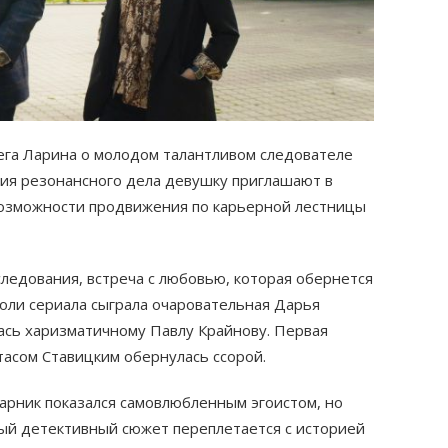
ега Ларина о молодом талантливом следователе
ия резонансного дела девушку приглашают в
 возможности продвижения по карьерной лестницы
ледования, встреча с любовью, которая обернется
оли сериала сыграла очаровательная Дарья
лась харизматичному Павлу Крайнову. Первая
асом Ставицким обернулась ссорой.
рник показался самовлюбленным эгоистом, но
ный детективный сюжет переплетается с историей