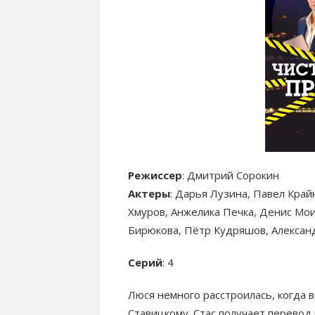
Режиссер
: Дмитрий Сорокин
Актеры
: Дарья Лузина, Павел Край
Хмуров, Анжелика Печка, Денис Мои
Бирюкова, Пётр Кудряшов, Александ
Серий
: 4
Люся немного расстроилась, когда 
Ставицкому. Стас получает перевод