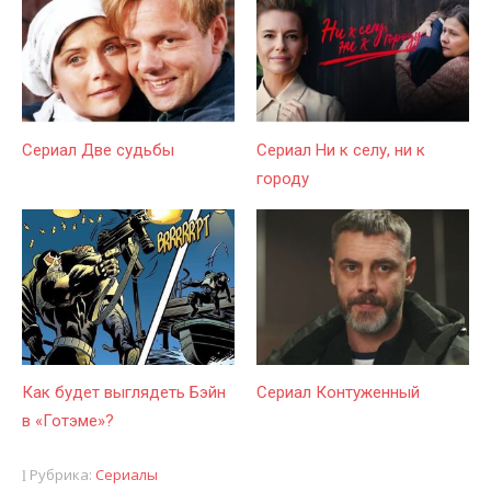
Сериал Две судьбы
Сериал Ни к селу, ни к
городу
Как будет выглядеть Бэйн
Сериал Контуженный
в «Готэме»?
Рубрика:
Сериалы