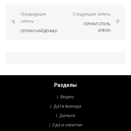
Предыдущая
Следующая запись
Навигация
запись
СЕРИАЛ ОТЕЛЬ
по
ЭЛЕОН
СЕРИАЛ НАЙДЕНЫШ
записям
Разделы
Видео
Дата выхода
Деньги
Еда и напитки