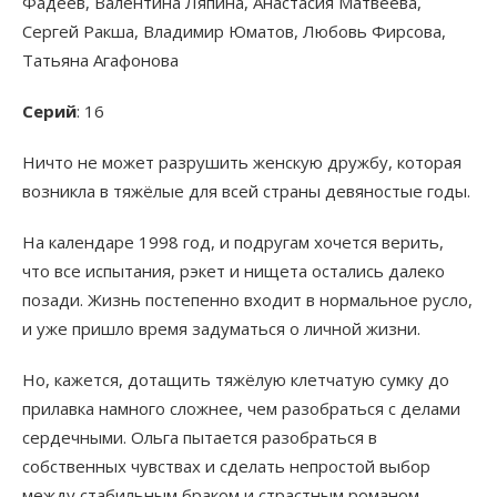
Фадеев, Валентина Ляпина, Анастасия Матвеева,
Сергей Ракша, Владимир Юматов, Любовь Фирсова,
Татьяна Агафонова
Серий
: 16
Ничто не может разрушить женскую дружбу, которая
возникла в тяжёлые для всей страны девяностые годы.
На календаре 1998 год, и подругам хочется верить,
что все испытания, рэкет и нищета остались далеко
позади. Жизнь постепенно входит в нормальное русло,
и уже пришло время задуматься о личной жизни.
Но, кажется, дотащить тяжёлую клетчатую сумку до
прилавка намного сложнее, чем разобраться с делами
сердечными. Ольга пытается разобраться в
собственных чувствах и сделать непростой выбор
между стабильным браком и страстным романом.