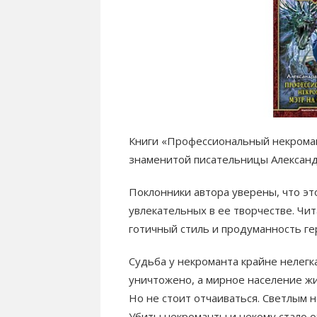
Книги «Профессиональный некрома
знаменитой писательницы Алексан
Поклонники автора уверены, что эт
увлекательных в ее творчестве. Чи
готичный стиль и продуманность ге
Судьба у некроманта крайне нелегк
уничтожено, а мирное население жи
Но не стоит отчаиваться. Светлым 
Убиты некроманты и некому стало о