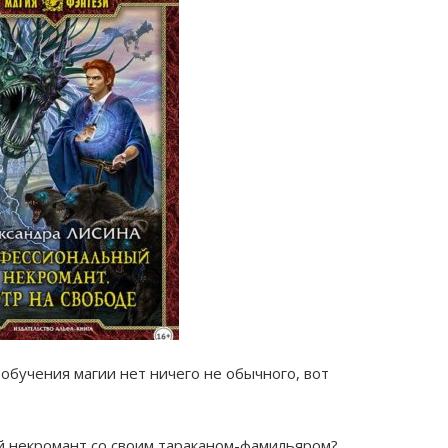
обучения магии нет ничего не обычного, вот
й некромант со своим тараканом-фамильяром?