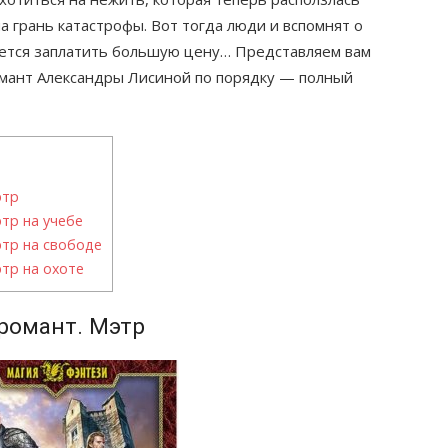
на грань катастрофы. Вот тогда люди и вспомнят о
дется заплатить большую цену… Представляем вам
мант Александры Лисиной по порядку — полный
этр
тр на учебе
тр на свободе
тр на охоте
романт. Мэтр