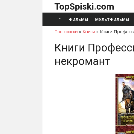
Перейти
TopSpiski.com
к
содержимому
ФИЛЬМЫ
МУЛЬТФИЛЬМЫ
Топ списки
»
Книги
»
Книги Професс
Книги Профес
некромант