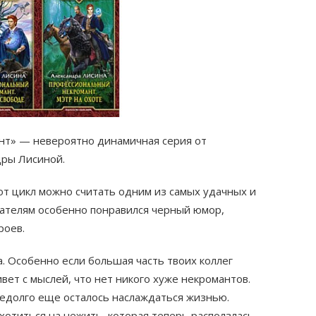
нт» — невероятно динамичная серия от
дры Лисиной.
от цикл можно считать одним из самых удачных и
тателям особенно понравился черный юмор,
роев.
а. Особенно если большая часть твоих коллег
вет с мыслей, что нет никого хуже некромантов.
недолго еще осталось наслаждаться жизнью.
хотиться на нежить, которая теперь расползлась