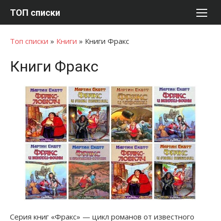
Перейти
ТОП списки
к
содержимому
Топ списки
»
Книги
»
Книги Фракс
Книги Фракс
Серия книг «Фракс» — цикл романов от известного