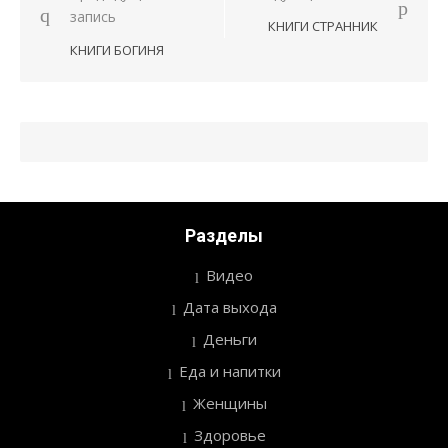
Навигация
запись
КНИГИ СТРАННИК
по
КНИГИ БОГИНЯ
записям
Разделы
Видео
Дата выхода
Деньги
Еда и напитки
Женщины
Здоровье