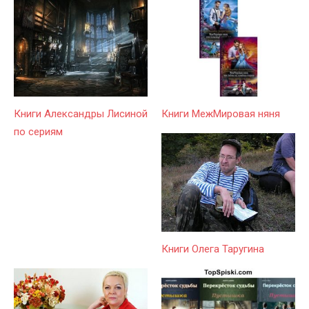
Книги Александры Лисиной
Книги МежМировая няня
по сериям
Книги Олега Таругина