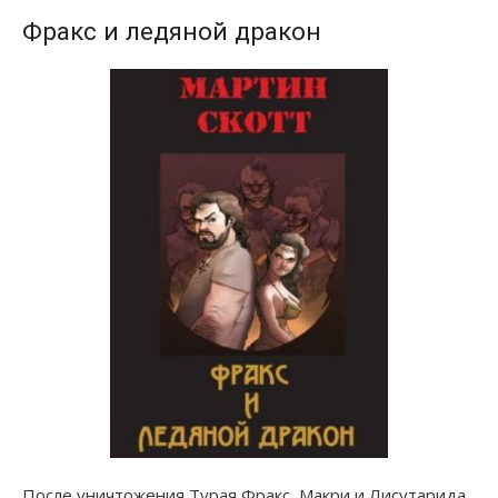
Фракс и ледяной дракон
После уничтожения Турая Фракс, Макри и Лисутарида