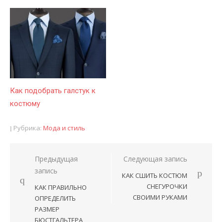
Как подобрать галстук к
костюму
Рубрика:
Мода и стиль
Предыдущая
Следующая запись
Навигация
запись
КАК СШИТЬ КОСТЮМ
по
СНЕГУРОЧКИ
КАК ПРАВИЛЬНО
записям
СВОИМИ РУКАМИ
ОПРЕДЕЛИТЬ
РАЗМЕР
БЮСТГАЛЬТЕРА