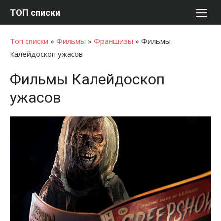
Перейти
ТОП списки
к
содержимому
Топ списки
»
Фильмы
»
Франшизы
»
Фильмы
Калейдоскоп ужасов
Фильмы Калейдоскоп
ужасов