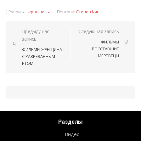
Рубрика:
Франшизы
Персона:
Стивен Кинг
Предыдущая
Следующая запись
Навигация
запись
ФИЛЬМЫ
по
ВОССТАВШИЕ
ФИЛЬМЫ ЖЕНЩИНА
записям
МЕРТВЕЦЫ
С РАЗРЕЗАННЫМ
РТОМ
Разделы
Видео