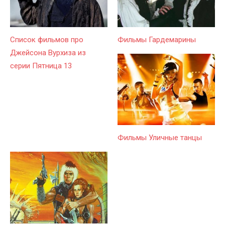
Список фильмов про
Фильмы Гардемарины
Джейсона Вурхиза из
серии Пятница 13
Фильмы Уличные танцы