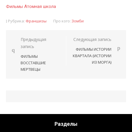
Фильмы Атомная школа
Рубрика:
Франшизы
Про кого:
Зомби
Предыдущая
Следующая запись
Навигация
запись
ФИЛЬМЫ ИСТОРИИ
по
КВАРТАЛА (ИСТОРИИ
ФИЛЬМЫ
записям
ИЗ МОРГА)
ВОССТАВШИЕ
МЕРТВЕЦЫ
Разделы