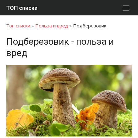
Перейти
ТОП списки
к
содержимому
Топ списки
»
Польза и вред
»
Подберезовик
Подберезовик - польза и
вред