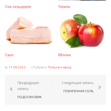
Сок сельдерея
Текила
Сало
Яблоки
Опубликовано
11.09.2023
Рубрика:
Польза и вред
Предыдущая
Следующая запись
Навигация
запись
ПОВАРЕННАЯ СОЛЬ
по
ПОДОСИНОВИК
записям