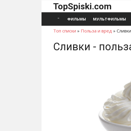
Перейти
TopSpiski.com
к
содержимому
ФИЛЬМЫ
МУЛЬТФИЛЬМЫ
Топ списки
»
Польза и вред
»
Сливк
Сливки - польз