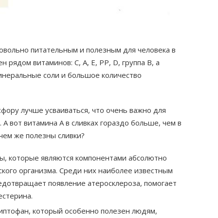
овольно питательным и полезным для человека в
рядом витаминов: С, А, Е, РР, D, группа В, а
минеральные соли и большое количество
фору лучше усваиваться, что очень важно для
. А вот витамина А в сливках гораздо больше, чем в
 чем же полезны сливки?
ы, которые являются компонентами абсолютно
еского организма. Среди них наиболее известным
едотвращает появление атеросклероза, помогает
естерина.
риптофан, который особенно полезен людям,