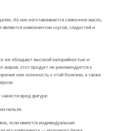
елях. Из них изготавливается сливочное масло,
и являются компонентом соусов, сладостей и
се же обладают высокой калорийностью и
о жиров, этот продукт не рекомендуется к
ение или склонность к этой болезни, а также
лерозе.
т нанести вред фигуре.
ки нельзя.
вок, если имеется индивидуальная
ли его компонента — молочного белка.