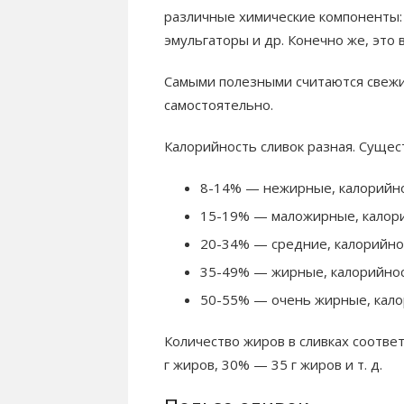
различные химические компоненты: 
эмульгаторы и др. Конечно же, это 
Самыми полезными считаются свежие
самостоятельно.
Калорийность сливок разная. Сущес
8-14% — нежирные, калорийнос
15-19% — маложирные, калорий
20-34% — средние, калорийнос
35-49% — жирные, калорийност
50-55% — очень жирные, калор
Количество жиров в сливках соотве
г жиров, 30% — 35 г жиров и т. д.