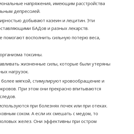
ональные напряжения, имеющим расстройства
льным депрессией.
жирностью добывают казеин и лецитин. Эти
оставляющими БАДов и разных лекарств.
ве помогают восполнить сильную потерю веса,
организма токсины.
навливать жизненные силы, которые были утеряны
ных нагрузок.
у более мягкой, стимулируют кровообращение и
кровов. При этом они прекрасно впитываются
 следов.
спользуются при болезнях почек или при отеках.
ковным соком. А если их смешать с медом, то
половых желез. Они эффективны при остром