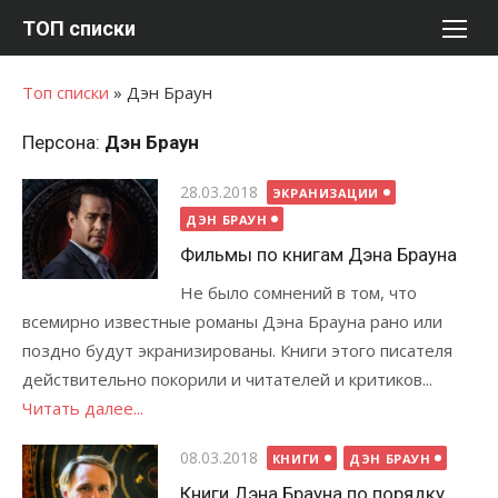
Перейти
ТОП списки
к
содержимому
Топ списки
»
Дэн Браун
Персона:
Дэн Браун
Опубликовано
28.03.2018
ЭКРАНИЗАЦИИ
ДЭН БРАУН
Фильмы по книгам Дэна Брауна
Не было сомнений в том, что
всемирно известные романы Дэна Брауна рано или
поздно будут экранизированы. Книги этого писателя
действительно покорили и читателей и критиков...
Читать далее...
Опубликовано
08.03.2018
КНИГИ
ДЭН БРАУН
Книги Дэна Брауна по порядку