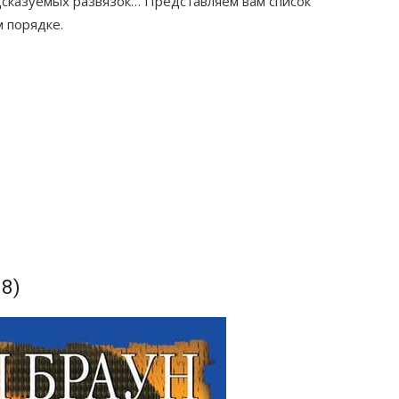
сказуемых развязок… Представляем вам список
м порядке.
8)