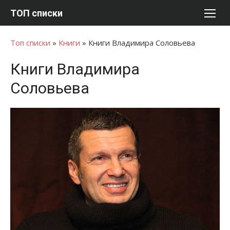
Перейти
ТОП списки
к
содержимому
Топ списки
»
Книги
»
Книги Владимира Соловьева
Книги Владимира
Соловьева