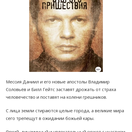
Мессия Даниил и его новые апостолы Владимир
Соловьёв и Билл Гейтс заставят дрожать от страха
человечество и поставят на колени грешников.
С лица земли стираются целые города, а великие мира
сего трепещут в ожидании божьей кары.
Яркий, динамичный и увлекательный сюжет с участием