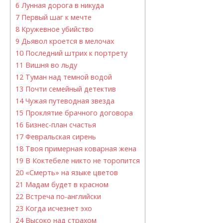
6
Лунная дорога в никуда
7
Первый шаг к мечте
8
Кружевное убийство
9
Дьявол кроется в мелочах
10
Последний штрих к портрету
11
Вишня во льду
12
Туман над темной водой
13
Почти семейный детектив
14
Чужая путеводная звезда
15
Проклятие брачного договора
16
Бизнес-план счастья
17
Февральская сирень
18
Твоя примерная коварная жена
19
В Коктебеле никто не торопится
20
«Смерть» на языке цветов
21
Мадам будет в красном
22
Встреча по-английски
23
Когда исчезнет эхо
24
Высоко над страхом