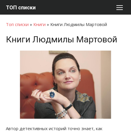
Перейти
ТОП списки
к
содержимому
Топ списки
»
Книги
»
Книги Людмилы Мартовой
Книги Людмилы Мартовой
Автор детективных историй точно знает, как