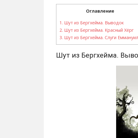
Оглавление
1.
Шут из Бергхейма. Выводок
2.
Шут из Бергхейма. Красный Хёрг
3.
Шут из Бергхейма. Слуги Еммануи
Шут из Бергхейма. Выв