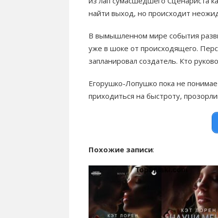
из лап сумасшедшего Сценариста к
найти выход, но происходит неожи
В вымышленном мире события разви
уже в шоке от происходящего. Пер
запланировал создатель. Кто руково
Егорушко-Лопушко пока не понимает
приходиться на быстроту, прозорл
Похожие записи
: