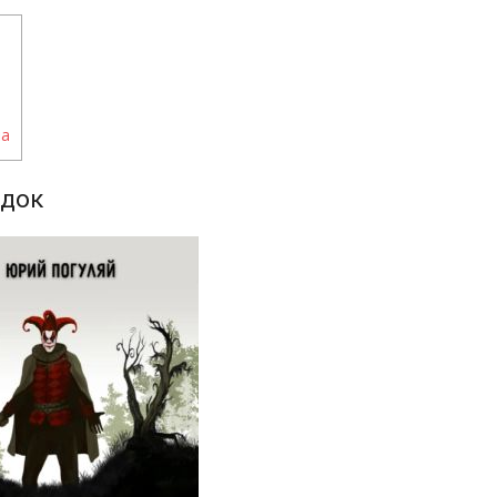
ла
одок