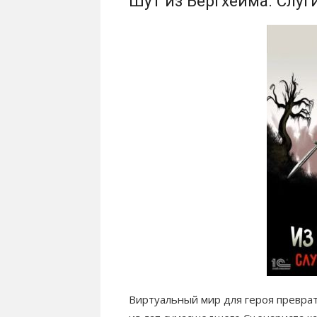
Шут из Бергхейма. Слу
Виртуальный мир для героя превра