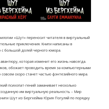
илогии «Шут» переносит читателя в виртуальный
ательные приключения. Книги написаны в
 с большой долей черного юмора.
авантюру, которая изменит его жизнь навсегда.
ников, обожает проводить время за компьютерными
о совсем скоро станет частью фэнтезийного мира.
Некий психопат-гений заманивает несколько
 созданную им виртуальную реальность – Мир
книги Шут из Бергхейма Юрия Погуляй по порядку