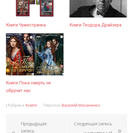
Книги Чужестранка
Книги Теодора Драйзера
Книги Пока смерть не
обручит нас
Рубрика:
Книги
Персона:
Василий Маханенко
Предыдущая
Следующая запись
Навигация
запись