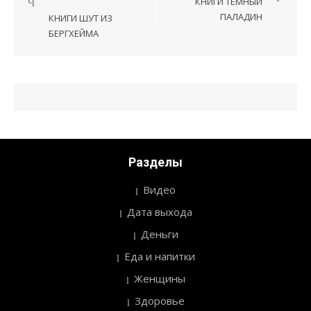
КНИГИ ТЕМНЫЙ
по
ПАЛАДИН
КНИГИ ШУТ ИЗ
записям
БЕРГХЕЙМА
Разделы
Видео
Дата выхода
Деньги
Еда и напитки
Женщины
Здоровье