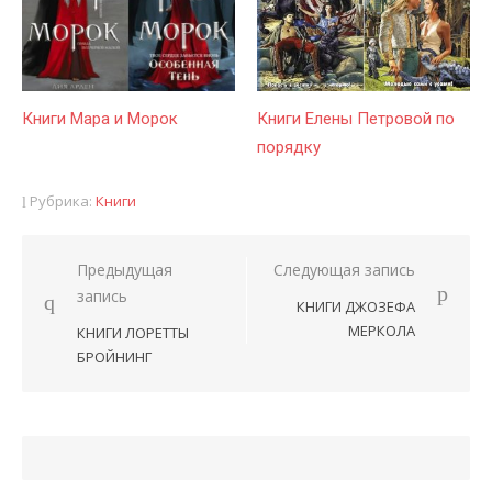
Книги Мара и Морок
Книги Елены Петровой по
порядку
Рубрика:
Книги
Предыдущая
Следующая запись
Навигация
запись
КНИГИ ДЖОЗЕФА
по
МЕРКОЛА
КНИГИ ЛОРЕТТЫ
записям
БРОЙНИНГ