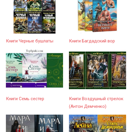
Книги Черные бушлаты
Книги Багдадский вор
Книги Семь сестер
Книги Воздушный стрелок
(Антон Демченко)