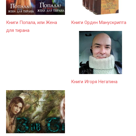
Книги Попала, или Жена
Книги Орден Манускрипта
для тирана
Книги Игоря Негатина