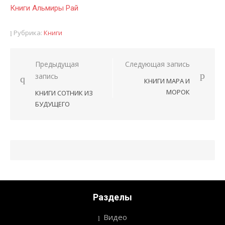
Книги Альмиры Рай
Рубрика:
Книги
Предыдущая
Следующая запись
Навигация
запись
КНИГИ МАРА И
по
МОРОК
КНИГИ СОТНИК ИЗ
записям
БУДУЩЕГО
Разделы
Видео