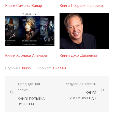
Книги Симоны Вилар
Книги Пограничная река
Книги Хроники Аланара
Книги Джо Диспенза
Рубрика:
Книги
Про кого:
Пираты
Предыдущая
Следующая запись
Навигация
запись
КНИГИ
по
УЭСТМОРЛЕНДЫ
КНИГИ ПОПЫТКА
записям
ВОЗВРАТА