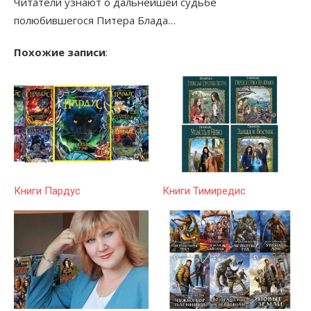
Читатели узнают о дальнейшей судьбе
полюбившегося Питера Блада…
Похожие записи
:
Книги Пардус
Книги Тимиредис