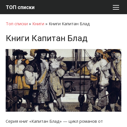
Перейти
ТОП списки
к
содержимому
Топ списки
»
Книги
»
Книги Капитан Блад
Книги Капитан Блад
Серия книг «Капитан Блад» — цикл романов от