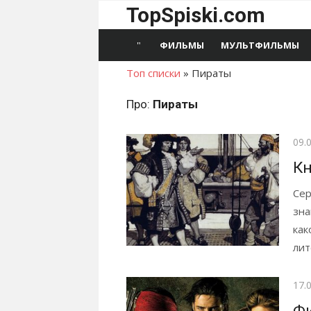
Перейти
TopSpiski.com
к
содержимому
ФИЛЬМЫ
МУЛЬТФИЛЬМЫ
Топ списки
»
Пираты
Про:
Пираты
Опу
09.
Кн
Сер
зна
как
лит
Опу
17.
Фи