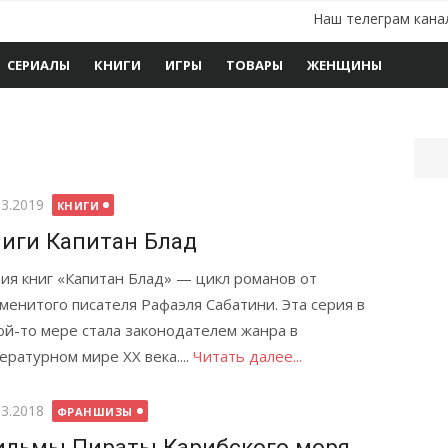
Наш телеграм кана
СЕРИАЛЫ
КНИГИ
ИГРЫ
ТОВАРЫ
ЖЕНЩИНЫ
бликовано
03.2019
КНИГИ
иги Капитан Блад
ия книг «Капитан Блад» — цикл романов от
менитого писателя Рафаэля Сабатини. Эта серия в
ой-то мере стала законодателем жанра в
ературном мире XX века....
Читать далее...
бликовано
03.2018
ФРАНШИЗЫ
льмы Пираты Карибского моря