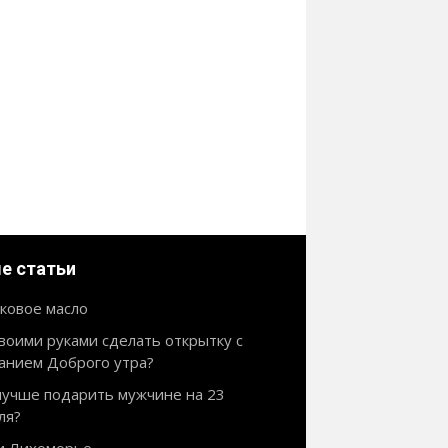
е статьи
ковое масло
своими руками сделать открытку с
анием Доброго утра?
лучше подарить мужчине на 23
ля?