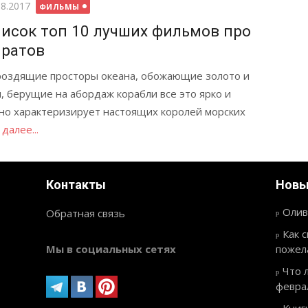
бликовано
08.2017
ФИЛЬМЫ
исок топ 10 лучших фильмов про
ратов
оздящие просторы океана, обожающие золото и
, берущие на абордаж корабли все это ярко и
но характеризирует настоящих королей морских
далее...
Контакты
Новы
Олив
Обратная связь
Как 
Мы в социальных сетях
пожел
Что 
февра