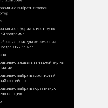
и Лихоморье
правильно выбрать игровой
ютер
а
правильно оформить ипотеку по
ной программе
выбрать сервис для оформления
иностранных банков
ано
правильно заказать выездной тир на
риятие
правильно выбрать пластиковый
ный контейнер
правильно выбрать портативную
ную станцию
р