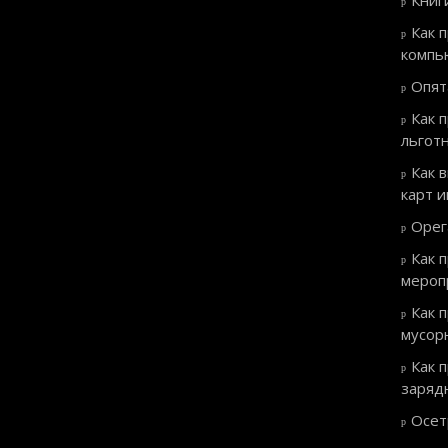
Книг
Как 
компь
Опят
Как 
льгот
Как 
карт 
Орег
Как 
мероп
Как 
мусор
Как 
заряд
Осет