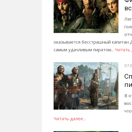
вс
Лег
гол
отч
оказывается бесстрашный капитан Д
самым удачливым пиратом...
Читать 
Опу
07.
Сп
пи
В о
вос
что
Читать далее...