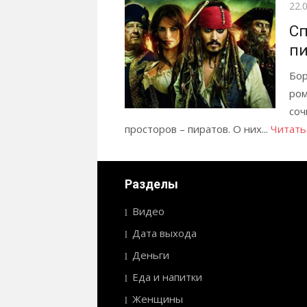
Опу
22.
Сп
пи
Бор
ром
соч
просторов – пиратов. О них...
Читать 
Разделы
Видео
Дата выхода
Деньги
Еда и напитки
Женщины