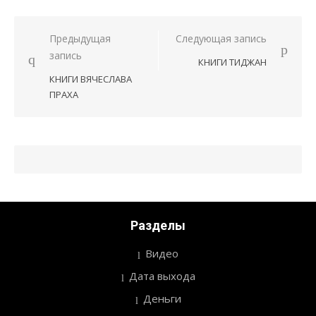
Предыдущая
Следующая запись
Навигация
запись
КНИГИ ТИДЖАН
по
КНИГИ ВЯЧЕСЛАВА
записям
ПРАХА
Разделы
Видео
Дата выхода
Деньги