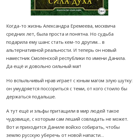
Когда-то жизнь Александра Еремеева, москвича
средних лет, была проста и понятна. Но судьба
подарила ему шанс стать кем-то другим… в
альтернативной реальности. И теперь он новый
наместник Смоленской республики по имени Данила.
Да ещё и довольно сильный маг!
Но вспыльчивый нрав играет с юным магом злую шутку:
он умудряется поссориться с теми, от кого стоило бы
держаться подальше.
А тут ещё и эльфы притащили в мир людей такое
чудовище, с которым сам леший совладать не может.
Вот и приходится Даниле войско собирать, чтобы
землю русскую уберечь от новой напасти…