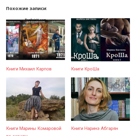
Похожие записи
:
Книги Михаил Карпов
Книги КроШа
Книги Марины Комаровой
Книги Наринэ Абгарян