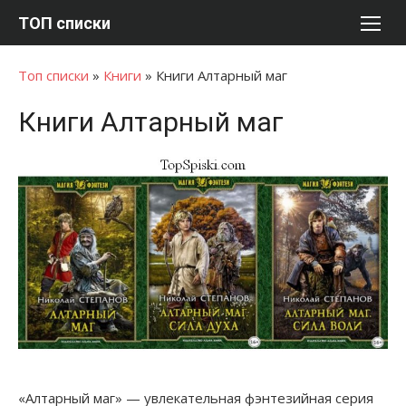
Перейти
ТОП списки
к
содержимому
Топ списки
»
Книги
»
Книги Алтарный маг
Книги Алтарный маг
«Алтарный маг» — увлекательная фэнтезийная серия