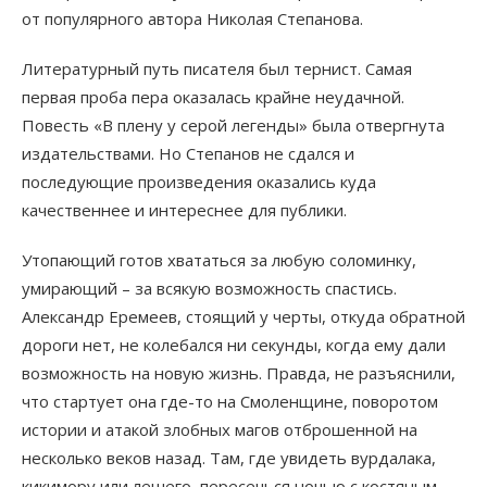
от популярного автора Николая Степанова.
Литературный путь писателя был тернист. Самая
первая проба пера оказалась крайне неудачной.
Повесть «В плену у серой легенды» была отвергнута
издательствами. Но Степанов не сдался и
последующие произведения оказались куда
качественнее и интереснее для публики.
Утопающий готов хвататься за любую соломинку,
умирающий – за всякую возможность спастись.
Александр Еремеев, стоящий у черты, откуда обратной
дороги нет, не колебался ни секунды, когда ему дали
возможность на новую жизнь. Правда, не разъяснили,
что стартует она где-то на Смоленщине, поворотом
истории и атакой злобных магов отброшенной на
несколько веков назад. Там, где увидеть вурдалака,
кикимору или лешего, пересечься ночью с костяным