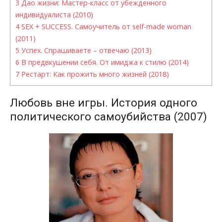
3
Дао жизни: Мастер-класс от убежденного
индивидуалиста (2010)
4
SEX + SUCCESS. Самоучитель от self-made woman
(2011)
5
Успех. Спрашиваете – отвечаю (2013)
6
В предвкушении себя. От имиджа к стилю (2014)
7
Рестарт: Как прожить много жизней (2018)
Любовь вне игры. История одного
политического самоубийства (2007)