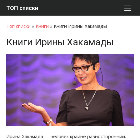
Перейти
ТОП списки
к
содержимому
Топ списки
»
Книги
»
Книги Ирины Хакамады
Книги Ирины Хакамады
Ирина Хакамада — человек крайне разносторонний.