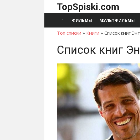
Перейти
TopSpiski.com
к
содержимому
ФИЛЬМЫ
МУЛЬТФИЛЬМЫ
Топ списки
»
Книги
»
Список книг Эн
Список книг Э