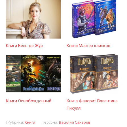
Книги Бель де Жур
Книги Мастер клинков
Книги Освобожденный
Книга Фаворит Валентина
Пикуля
Рубрика:
Книги
Персона:
Василий Сахаров