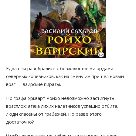
Едва они разобрались с безжалостными ордами
северных кочевников, как на смену им пришёл новый
враг — ваирские пираты.
Но графа Уркварт Ройхо невозможно застигнуть
врасплох: атака лихих налётчиков успешно отбита,
люди спасены от грабежей. Но разве этого
достаточно?
Чтобы окончательно избавиться от угрозы с моря,