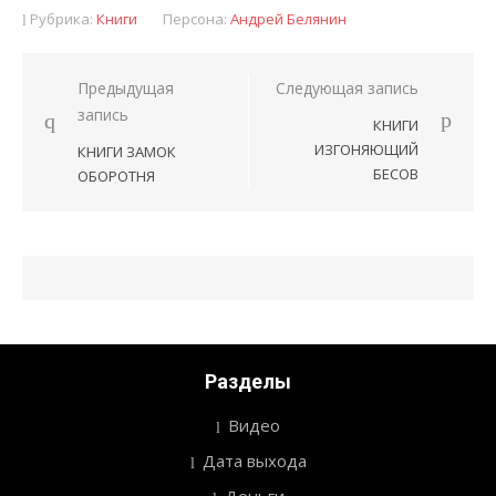
Рубрика:
Книги
Персона:
Андрей Белянин
Предыдущая
Следующая запись
Навигация
запись
КНИГИ
по
ИЗГОНЯЮЩИЙ
КНИГИ ЗАМОК
записям
БЕСОВ
ОБОРОТНЯ
Разделы
Видео
Дата выхода
Деньги