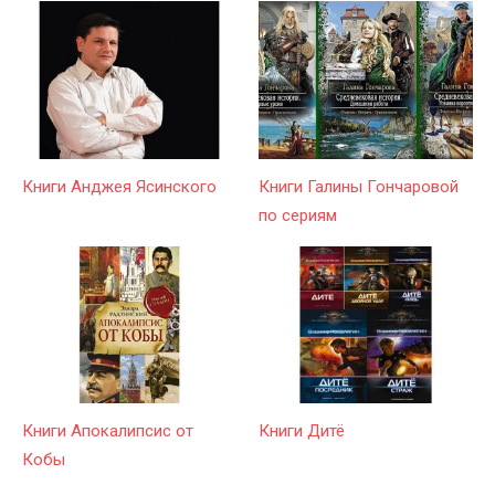
Книги Анджея Ясинского
Книги Галины Гончаровой
по сериям
Книги Апокалипсис от
Книги Дитё
Кобы