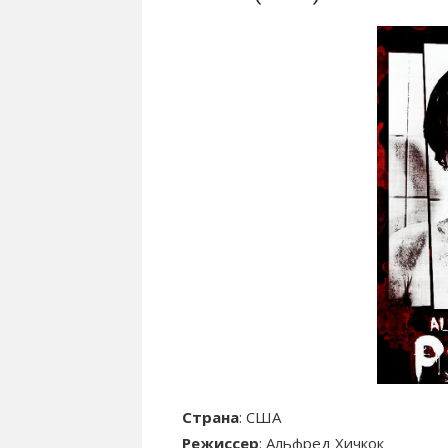
Страна
: США
Режиссер
: Альфред Хичкок