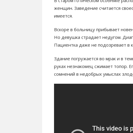
В старом готическом особняке расп
женщин. Заведение считается свое
имеется.
Вскоре в больницу прибывает новень
Но девушка страдает недугом. Диа
Пациентка даже не подозревает в к
Здание погружается во мрак и в тем
руках незнакомец сжимает топор. Ег
сомнений в недобрых умыслах злод